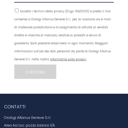
Accetto i termini della privacy (D.Lgs. 196/2003) e presto il mio
consenso a Orologi Altanus Geneve S.r.l.. per la ricezione via e-mail
di materiale pubblicitario e lo svolgimento di attività di vendita
diretta e ricerche di mercato, relative ai prodotti e servizi di
gioielleria. Sarà possibile disiscriversi in ogni momento. Maggiori
informazioni sull'uso dei dati personali da parte di Orologi Altanus
Geneve S.r.l. nella nostra
Informativa sulla privacy
CONTATTI
Orologi Altanus Geneve S.r.l.
Area Asi Loc. pozzo bianco 1/A