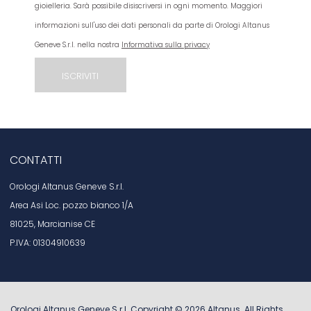
gioielleria. Sarà possibile disiscriversi in ogni momento. Maggiori
informazioni sull'uso dei dati personali da parte di Orologi Altanus
Geneve S.r.l. nella nostra
Informativa sulla privacy
CONTATTI
Orologi Altanus Geneve S.r.l.
Area Asi Loc. pozzo bianco 1/A
81025, Marcianise CE
P.IVA: 01304910639
Orologi Altanus Geneve S.r.l. Copyright ©
2026
Altanus
. All Rights