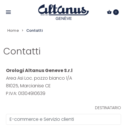
Passa
al
0
contenuto
Home
Contatti
Contatti
Orologi Altanus Geneve S.r.l
Area Asi Loc. pozzo bianco 1/A
81025, Marcianise CE
P.IVA: 01304910639
DESTINATARIO