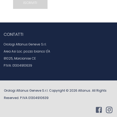
CONTATTI
Orologi Altanus Geneve S.r.l.
Area Asi Loc. pozzo bianco 1/A
81025, Marcianise CE
P.IVA: 01304910639
Orologi Altanus Geneve S.r.l. Copyright ©
2026
Altanus
. All Rights
Reserved. P.IVA 01304910639