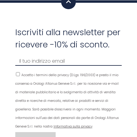
Iscriviti alla newsletter per
ricevere -10% di sconto.
Accetto i termini della privacy (D.Lgs. 196/2003) e presto il mio
consenso a Orologi Altanus Geneve S.r.l.. per la ricezione via e-mail
di materiale pubblicitario e lo svolgimento di attività di vendita
diretta e ricerche di mercato, relative ai prodotti e servizi di
gioielleria. Sarà possibile disiscriversi in ogni momento. Maggiori
informazioni sull'uso dei dati personali da parte di Orologi Altanus
Geneve S.r.l. nella nostra
Informativa sulla privacy