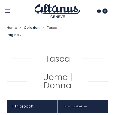
Passa
al
0
contenuto
Home
Collezioni
Tasca
Pagina 2
Tasca
Uomo
|
Donna
Filtri prodotti
Ordina prodotti per