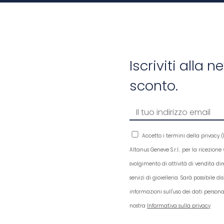
Iscriviti alla 
sconto.
Accetto i termini della privacy (
Altanus Geneve S.r.l.. per la ricezion
svolgimento di attività di vendita dir
servizi di gioielleria. Sarà possibile 
informazioni sull'uso dei dati persona
nostra
Informativa sulla privacy