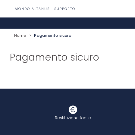
Passa
MONDO ALTANUS
SUPPORTO
al
contenuto
Home
Pagamento sicuro
Pagamento sicuro
Restituzione facile