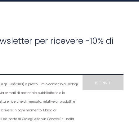
newsletter per ricevere -10% di
D.Lgs. 196/2003) e presto il mio consenso a Orologi
e via e-mail di materiale pubblicitario e lo
etta e ricerche di mercato, relative ai prodotti e
disiscriversi in ogni momento. Maggiori
li da parte di Orologi Altanus Geneve S.r.l. nella