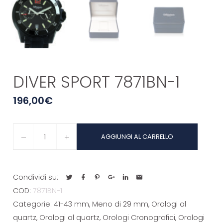
DIVER SPORT 7871BN-1
196,00
€
DIVER
AGGIUNGI AL CARRELLO
SPORT
7871BN-
1
Condividi su:
quantità
COD:
7871BN-1
Categorie:
41-43 mm
,
Meno di 29 mm
,
Orologi al
quartz
,
Orologi al quartz
,
Orologi Cronografici
,
Orologi