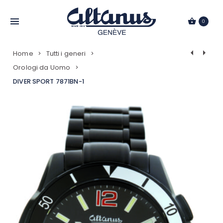
Passa
al
0
contenuto
Navigazio
Home
Tutti i generi
Prodotti
Orologi da Uomo
DIVER SPORT 7871BN-1