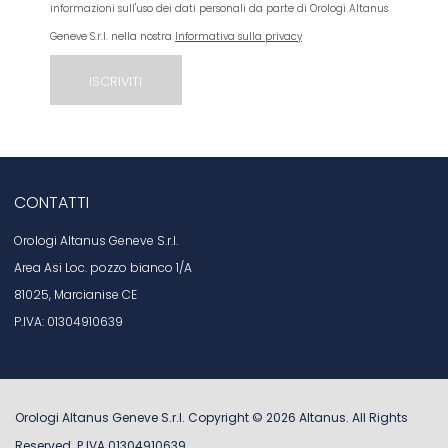
informazioni sull'uso dei dati personali da parte di Orologi Altanus
Geneve S.r.l. nella nostra
Informativa sulla privacy
CONTATTI
Orologi Altanus Geneve S.r.l.
Area Asi Loc. pozzo bianco 1/A
81025, Marcianise CE
P.IVA: 01304910639
Orologi Altanus Geneve S.r.l. Copyright ©
2026
Altanus
. All Rights
Reserved. P.IVA 01304910639