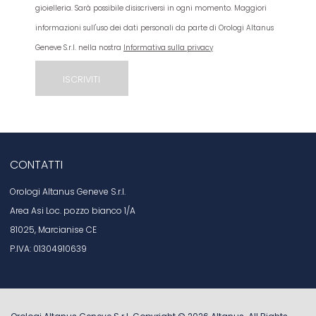
gioielleria. Sarà possibile disiscriversi in ogni momento. Maggiori
informazioni sull'uso dei dati personali da parte di Orologi Altanus
Geneve S.r.l. nella nostra
Informativa sulla privacy
CONTATTI
Orologi Altanus Geneve S.r.l.
Area Asi Loc. pozzo bianco 1/A
81025, Marcianise CE
P.IVA: 01304910639