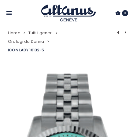
Passa
al
0
contenuto
Navigazio
Home
Tutti i generi
Prodotti
Orologi da Donna
ICON LADY 16132-5