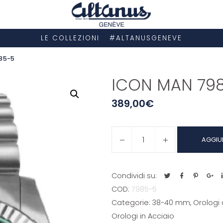
LE COLLEZIONI
#ALTANUSGENEVE
85-5
ICON MAN 79
389,00
€
ICON
AGGIU
MAN
7985-
5
Condividi su:
quantità
COD:
7985-5
Categorie:
38-40 mm
,
Orologi
Orologi in Acciaio