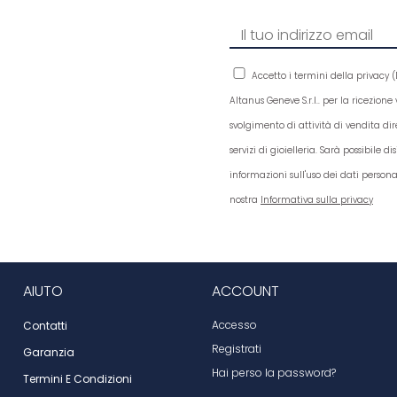
Accetto i termini della privacy (
Altanus Geneve S.r.l.. per la ricezion
svolgimento di attività di vendita dir
servizi di gioielleria. Sarà possibile 
informazioni sull'uso dei dati persona
nostra
Informativa sulla privacy
AIUTO
ACCOUNT
Accesso
Contatti
Registrati
Garanzia
Hai perso la password?
Termini E Condizioni