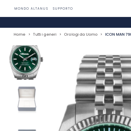
Passa
MONDO ALTANUS
SUPPORTO
al
contenuto
Home
Tutti i generi
Orologi da Uomo
ICON MAN 79