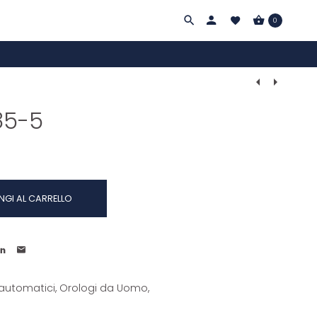
0
Navigazi
Prodotti
85-5
NGI AL CARRELLO
 automatici
,
Orologi da Uomo
,