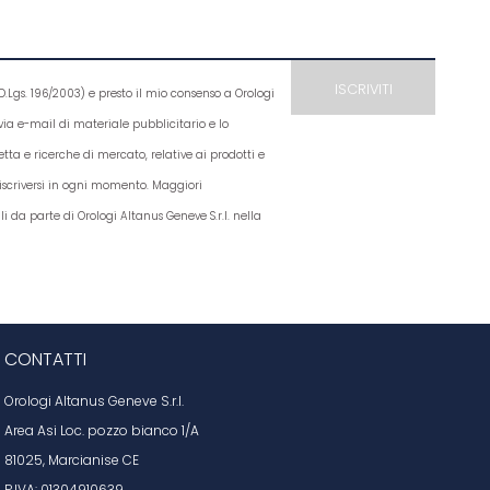
D.Lgs. 196/2003) e presto il mio consenso a Orologi
e via e-mail di materiale pubblicitario e lo
etta e ricerche di mercato, relative ai prodotti e
disiscriversi in ogni momento. Maggiori
li da parte di Orologi Altanus Geneve S.r.l. nella
CONTATTI
Orologi Altanus Geneve S.r.l.
Area Asi Loc. pozzo bianco 1/A
81025, Marcianise CE
P.IVA: 01304910639