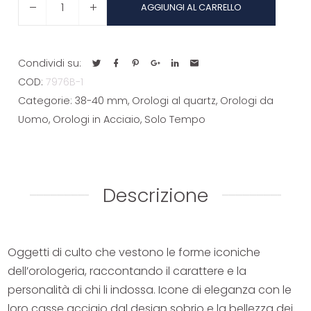
AGGIUNGI AL CARRELLO
SUB
7976B-
1
Condividi su:
quantità
COD:
7976B-1
Categorie:
38-40 mm
,
Orologi al quartz
,
Orologi da
Uomo
,
Orologi in Acciaio
,
Solo Tempo
Descrizione
Oggetti di culto che vestono le forme iconiche
dell’orologeria, raccontando il carattere e la
personalità di chi li indossa. Icone di eleganza con le
loro casse acciaio dal design sobrio e la bellezza dei