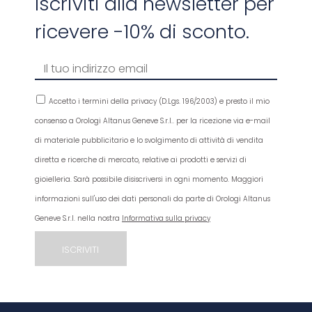
Iscriviti alla newsletter per
ricevere -10% di sconto.
Accetto i termini della privacy (D.Lgs. 196/2003) e presto il mio
consenso a Orologi Altanus Geneve S.r.l.. per la ricezione via e-mail
di materiale pubblicitario e lo svolgimento di attività di vendita
diretta e ricerche di mercato, relative ai prodotti e servizi di
gioielleria. Sarà possibile disiscriversi in ogni momento. Maggiori
informazioni sull'uso dei dati personali da parte di Orologi Altanus
Geneve S.r.l. nella nostra
Informativa sulla privacy