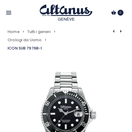
Passa
al
0
contenuto
Navigazio
Home
Tutti i generi
Prodotti
Orologi da Uomo
ICON SUB 7976B-1