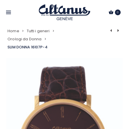
Passa
al
0
contenuto
Navigazio
Home
Tutti i generi
Prodotti
Orologi da Donna
SLIM DONNA 16107P-4