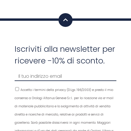
Iscriviti alla newsletter per
ricevere -10% di sconto.
Accetto i termini della privacy (D.Lgs. 196/2003) e presto il mio
consenso a Orologi Altanus Geneve S.r.l.. per la ricezione via e-mail
di materiale pubblicitario e lo svolgimento di attività di vendita
diretta e ricerche di mercato, relative ai prodotti e servizi di
gioielleria. Sarà possibile disiscriversi in ogni momento. Maggiori
informazioni sull'uso dei dati personali da parte di Orologi Altanus