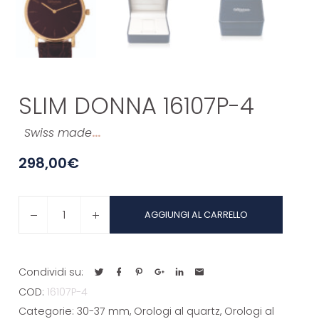
SLIM DONNA 16107P-4
Swiss made
…
298,00
€
SLIM
AGGIUNGI AL CARRELLO
DONNA
16107P-
4
Condividi su:
quantità
COD:
16107P-4
Categorie:
30-37 mm
,
Orologi al quartz
,
Orologi al