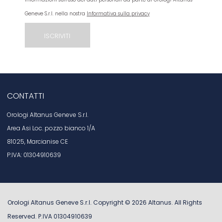
Geneve S.r.l. nella nostra
Informativa sulla privacy
CONTATTI
Orologi Altanus Geneve S.r.l.
Area Asi Loc. pozzo bianco 1/A
81025, Marcianise CE
P.IVA: 01304910639
Orologi Altanus Geneve S.r.l. Copyright ©
2026
Altanus
. All Rights
Reserved. P.IVA 01304910639