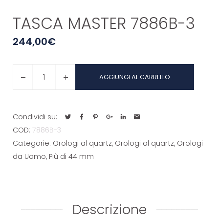
TASCA MASTER 7886B-3
244,00
€
TASCA
AGGIUNGI AL CARRELLO
MASTER
7886B-
3
Condividi su:
quantità
COD:
7886B-3
Categorie:
Orologi al quartz
,
Orologi al quartz
,
Orologi
da Uomo
,
Più di 44 mm
Descrizione