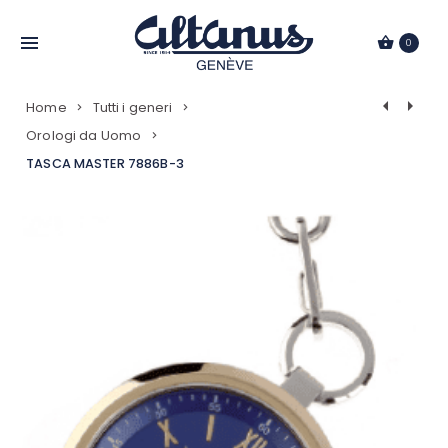
Passa
al
0
contenuto
Navigazio
Home
Tutti i generi
Prodotti
Orologi da Uomo
TASCA MASTER 7886B-3