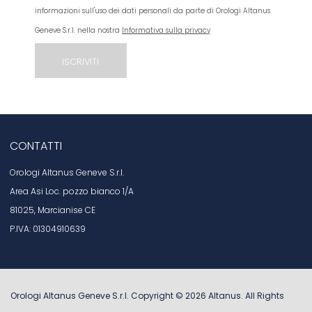
informazioni sull'uso dei dati personali da parte di Orologi Altanus
Geneve S.r.l. nella nostra
Informativa sulla privacy
CONTATTI
Orologi Altanus Geneve S.r.l.
Area Asi Loc. pozzo bianco 1/A
81025, Marcianise CE
P.IVA: 01304910639
Orologi Altanus Geneve S.r.l. Copyright ©
2026
Altanus
. All Rights