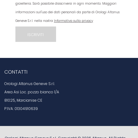
gioielleria. Sarà possibile disiscriversi in ogni momento. Maggiori
informazioni sull'uso dei dati personali da parte di Orologi Altanus
Geneve S.r.l. nella nostra
Informativa sulla privacy
CONTATTI
Orologi Altanus Geneve S.r.l.
Area Asi Loc. pozzo bianco 1/A
81025, Marcianise CE
P.IVA: 01304910639