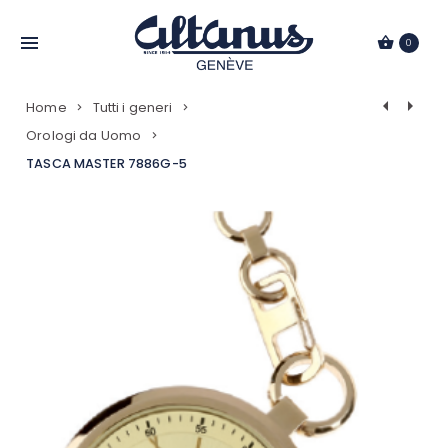
Passa
al
0
contenuto
Navigazio
Home
Tutti i generi
Prodotti
Orologi da Uomo
TASCA MASTER 7886G-5