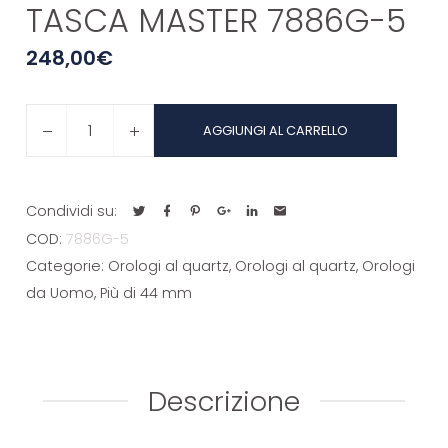
TASCA MASTER 7886G-5
248,00
€
TASCA
AGGIUNGI AL CARRELLO
MASTER
7886G-
5
Condividi su:
quantità
COD:
7886G-5
Categorie:
Orologi al quartz
,
Orologi al quartz
,
Orologi
da Uomo
,
Più di 44 mm
Descrizione