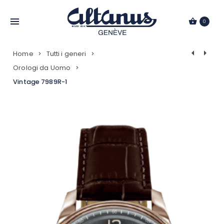
Passa
al
0
contenuto
Navigazio
Home
Tutti i generi
Prodotti
Orologi da Uomo
Vintage 7989R-1