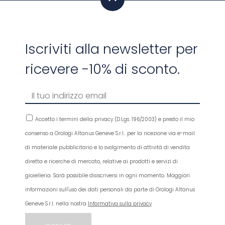
Iscriviti alla newsletter per
ricevere -10% di sconto.
Accetto i termini della privacy (D.Lgs. 196/2003) e presto il mio
consenso a Orologi Altanus Geneve S.r.l.. per la ricezione via e-mail
di materiale pubblicitario e lo svolgimento di attività di vendita
diretta e ricerche di mercato, relative ai prodotti e servizi di
gioielleria. Sarà possibile disiscriversi in ogni momento. Maggiori
informazioni sull'uso dei dati personali da parte di Orologi Altanus
Geneve S.r.l. nella nostra
Informativa sulla privacy