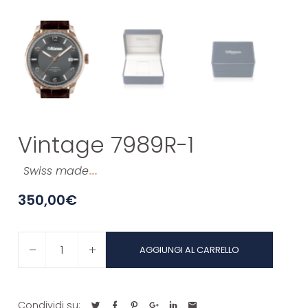
Vintage 7989R-1
Swiss made
…
350,00
€
Vintage
AGGIUNGI AL CARRELLO
7989R-
1
quantità
Condividi su: