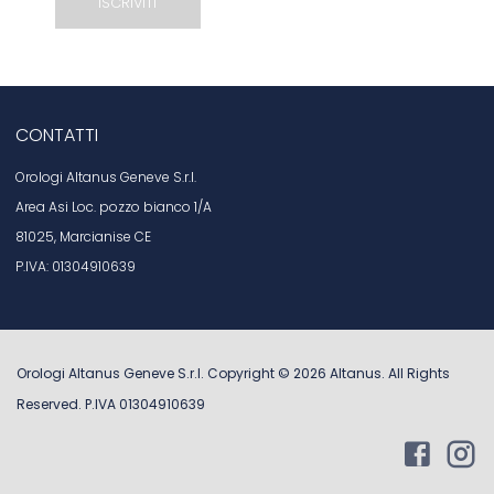
CONTATTI
Orologi Altanus Geneve S.r.l.
Area Asi Loc. pozzo bianco 1/A
81025, Marcianise CE
P.IVA: 01304910639
Orologi Altanus Geneve S.r.l. Copyright ©
2026
Altanus
. All Rights
Reserved. P.IVA 01304910639