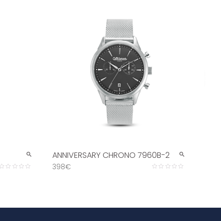
›
ANNIVERSARY CHRONO 7960B-2
ANN
398€
398