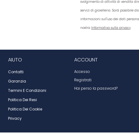
svolgimento di attività di vendita dir
servizi di gioielleria. Sarà possibile 
informazioni sull'uso dei dati persona
nostra
Informativa sulla privacy
AIUTO
ACCOUNT
Accesso
Contatti
Registrati
Garanzia
Hai perso la password?
Termini E Condizioni
Politica Dei Resi
Politica Dei Cookie
Privacy