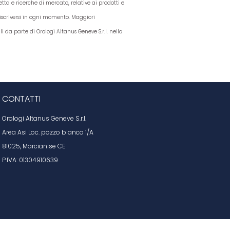
etta e ricerche di mercato, relative ai prodotti e
disiscriversi in ogni momento. Maggiori
li da parte di Orologi Altanus Geneve S.r.l. nella
CONTATTI
Orologi Altanus Geneve S.r.l.
Area Asi Loc. pozzo bianco 1/A
81025, Marcianise CE
P.IVA: 01304910639