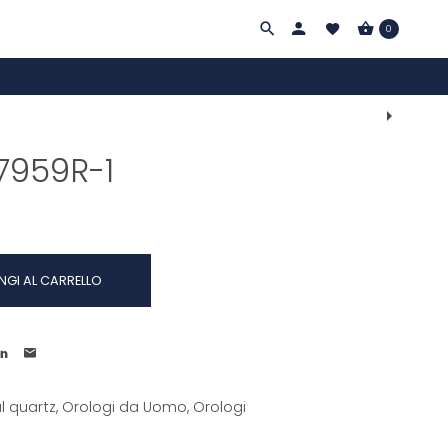
0
Navigazi
Prodotti
7959R-1
NGI AL CARRELLO
l quartz
,
Orologi da Uomo
,
Orologi