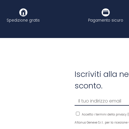
Spedizione gratis
Pagamento sicuro
Iscriviti alla 
sconto.
Accetto i termini della privacy (
Altanus Geneve S.r.l.. per la ricezion