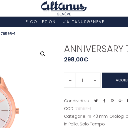
LE COLLEZIONI
#ALTANUSGENEVE
 7959R-1
ANNIVERSARY 
298,00
€
ANNIVERSARY
AGGIU
7959R-
1
quantità
Condividi su:
COD:
7959R-1
Categorie:
41-43 mm
,
Orologi a
in Pelle
,
Solo Tempo