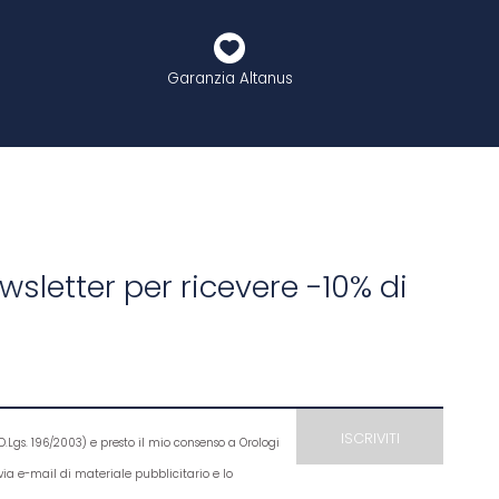
Garanzia Altanus
newsletter per ricevere -10% di
D.Lgs. 196/2003) e presto il mio consenso a Orologi
e via e-mail di materiale pubblicitario e lo